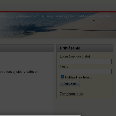
stém pre cestovné agentúry, rezervačný systém, vyhľadávač zájazdov
Prihlásenie
Login (meno@číslo)
Heslo
hrbticovej sieti v dátovom
Prihlásiť sa trvalo
Prihlásiť
Zaregistrujte sa