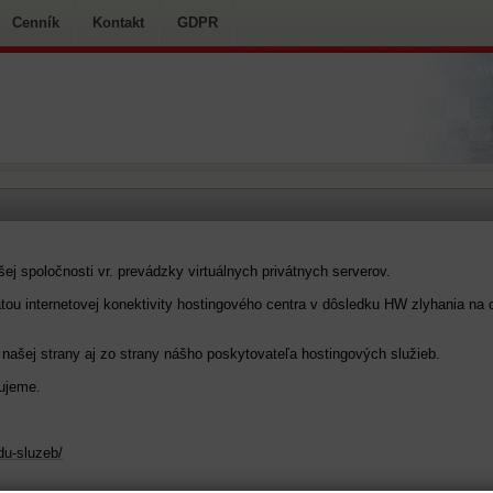
Cenník
Kontakt
GDPR
sy
 spoločnosti vr. prevádzky virtuálnych privátnych serverov.
atou internetovej konektivity hostingového centra v dôsledku HW zlyhania na c
ašej strany aj zo strany nášho poskytovateľa hostingových služieb.
ujeme.
du-sluzeb/