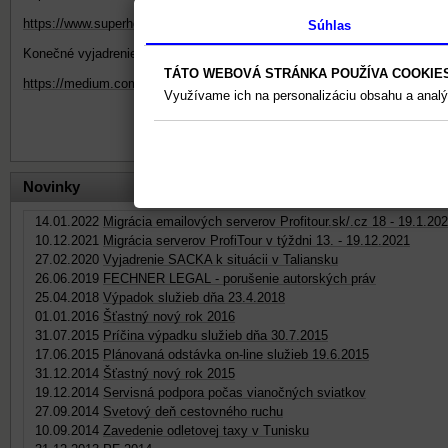
https://www.superhosting.cz/novinky/vypadek-paterni-site-15-30
Súhlas
Konečné vyjadrenie superhosting.cz k výpadku a ospravedlnenie CEO sp
TÁTO WEBOVÁ STRÁNKA POUŽÍVA COOKIE
https://medium.com/@cdn77/omluva-a-vysv%C4%9Btlen%C3%AD-v%C
Využívame ich na personalizáciu obsahu a analý
Novinky
14.01.2022
Migrácia emailových serverov Profitour.sk/.cz 18 - 19.1.20
10.12.2021
Migrácia serverov ProfiTour v týždni 13. - 19.12.2021
27.02.2020
Vyjadrenie SACKA k situácii v Taliansku
26.06.2019
FECHNER LEGAL - porušenie autorských práv
25.04.2018
Výpadok služieb dňa 23.4.2018
01.01.2016
Šťastný nový rok 2016
31.07.2015
Príčina výpadku služieb dňa 30.7.2015
17.06.2015
Plánovaná odstávka on-line služieb 19.6.2015
31.12.2014
Šťastný nový rok 2015
19.12.2014
Servisná podpora počas vianočných sviatkov
27.09.2014
Svetový deň cestovného ruchu
10.09.2014
Zavedenie odletovej taxy v Tunisku