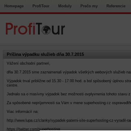
Homepage
ProfiTour
Moduly
Prečo my
Referencie
Príčina výpadku služieb dňa 30.7.2015
Vážení obchodní partneri,
dňa 30.7.2015 sme zaznamenali výpadok všetkých webových služieb našej
Výpadok trval približne od 15.30 - 17.00 hod. a bol spôsobený úplnou str
centre.
Jednalo sa o masívny výpadok bez možnosti ovplyvnenia tohoto stavu z n
Za spôsobené nepríjemnosti sa Vám v mene superhosting.cz ospravedlň
Viac informácií na:
http://www.lupa.cz/clanky/vypadek-paterni-site-superhosting-cz-vyradil-ra
https://twitter.com/superhosting