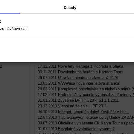
Detaily
oločnosti:
S
3%BDpadku-s%C3%ADt%C4%9B-superhostingu-z-30-7-2015-4a2acb2d7e35
zu návštevnosti.
22
17.12.2011
Nové lety Kartága z Popradu a Sliača
03.11.2011
Dovolenka na horách s Kartago Tours
29.07.2011
Ultra lastminute so zľavou až 117€
10.03.2011
WWWaša nová internetová stránka
28.02.2011
Komplexná objednávka za niekoľko minút 
17.02.2011
Profesionálny ponukový email za 2 minúty
01.01.2011
Zvýšenie DPH na 20% od 1.1.2011
23.12.2010
Vianočné želanie + PF 2011
04.10.2010
Internet, fenomén doby! Zostaňte v hre...
12.07.2010
Tlač akciových letákov do výkladov ZAD
09.07.2010
Oficiálne vyhlásenie CK Karya Tour o úpad
01.07.2010
Bezplatné vyskúšanie systému?