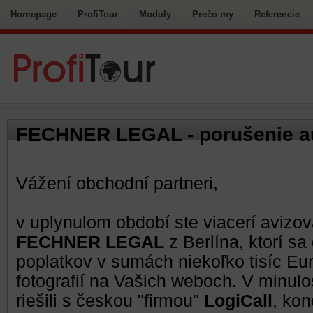
Homepage
ProfiTour
Moduly
Prečo my
Referencie
FECHNER LEGAL - porušenie a
Vážení obchodní partneri,
v uplynulom období ste viacerí avizo
FECHNER LEGAL
z Berlína, ktorí s
poplatkov v sumách niekoľko tisíc Eu
fotografií na Vašich weboch. V minul
riešili s českou "firmou"
LogiCall
, ko