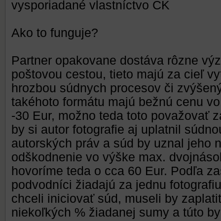
vysporiadané vlastníctvo CK
Ako to funguje?
Partner opakovane dostáva rôzne výz
poštovou cestou, tieto majú za cieľ v
hrozbou súdnych procesov či zvýšený
takéhoto formátu majú bežnú cenu vo
-30 Eur, možno teda toto považovať z
by si autor fotografie aj uplatnil súd
autorských práv a súd by uznal jeho ná
odškodnenie vo výške max. dvojnásob
hovoríme teda o cca 60 Eur. Podľa zas
podvodníci žiadajú za jednu fotografiu
chceli iniciovať súd, museli by zaplat
niekoľkých % žiadanej sumy a túto b