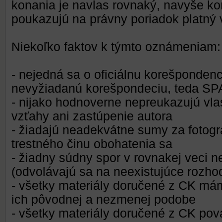
konania je navlas rovnaký, navyše ko
poukazujú na právny poriadok platný
Niekoľko faktov k týmto oznámeniam:
- nejedná sa o oficiálnu korešpondenc
nevyžiadanú korešpondeciu, teda S
- nijako hodnoverne nepreukazujú vlast
vzťahy ani zastúpenie autora
- žiadajú neadekvátne sumy za fotogr
trestného činu obohatenia sa
- žiadny súdny spor v rovnakej veci ne
(odvolávajú sa na neexistujúce rozho
- všetky materiály doručené z CK má
ich pôvodnej a nezmenej podobe
- všetky materiály doručené z CK po