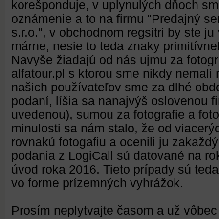
korešponduje, v uplynulých dňoch sme
oznámenie a to na firmu "Predajný se
s.r.o.", v obchodnom regsitri by ste ju
márne, nesie to teda znaky primitívne
Navyše žiadajú od nás ujmu za fotogr
alfatour.pl s ktorou sme nikdy nemal
našich používateľov sme za dlhé obdo
podaní, líšia sa nanajvýš oslovenou 
uvedenou), sumou za fotografie a fot
minulosti sa nám stalo, že od viacerý
rovnakú fotogafiu a ocenili ju zakažd
podania z LogiCall sú datované na ro
úvod roka 2016. Tieto prípady sú teda
vo forme prízemných vyhrážok.
Prosím neplytvajte časom a už vôbec 