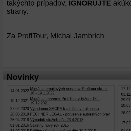
takýchto prípadov,
IGNORUJTE
akúko
strany.
Za ProfiTour, Michal Jambrich
Novinky
Migrácia emailových serverov Profitour.sk/.cz
17.12
14.01.2022
18 - 19.1.2022
03.11
Migrácia serverov ProfiTour v týždni 13. -
29.07
10.12.2021
19.12.2021
10.03
27.02.2020
Vyjadrenie SACKA k situácii v Taliansku
28.02
26.06.2019
FECHNER LEGAL - porušenie autorských práv
25.04.2018
Výpadok služieb dňa 23.4.2018
17.02
01.01.2016
Šťastný nový rok 2016
31.07.2015
Príčina výpadku služieb dňa 30.7.2015
01.01