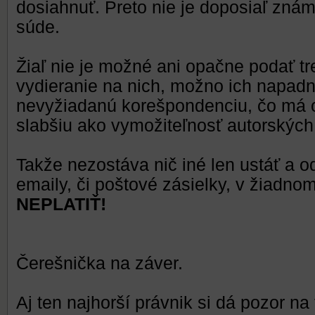
dosiahnuť. Preto nie je doposiaľ zná
súde.
Žiaľ nie je možné ani opačne podať t
vydieranie na nich, možno ich napadn
nevyžiadanú korešpondenciu, čo má op
slabšiu ako vymožiteľnosť autorských
Takže nezostáva nič iné len ustáť a 
emaily, či poštové zásielky, v žiadn
NEPLATIŤ!
Čerešnička na záver.
Aj ten najhorší právnik si dá pozor na