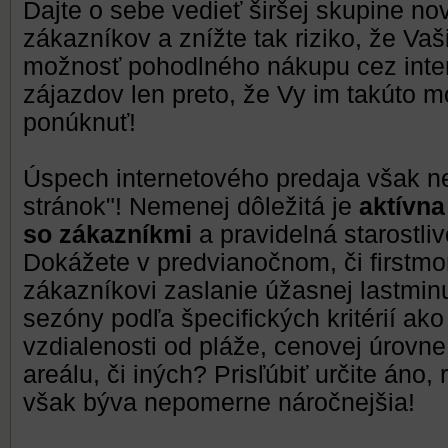
Dajte o sebe vedieť širšej skupine n
zákazníkov a znížte tak riziko, že Vaši
možnosť pohodlného nákupu cez inter
zájazdov len preto, že Vy im takúto 
ponúknuť!
Úspech internetového predaja však n
stránok"! Nemenej dôležitá je
aktívn
so zákazníkmi
a pravidelná starostli
Dokážete v predvianočnom, či firstm
zákazníkovi zaslanie úžasnej lastminu
sezóny podľa špecifických kritérií ako
vzdialenosti od pláže, cenovej úrovne
areálu, či iných? Prisľúbiť určite áno
však býva nepomerne náročnejšia!