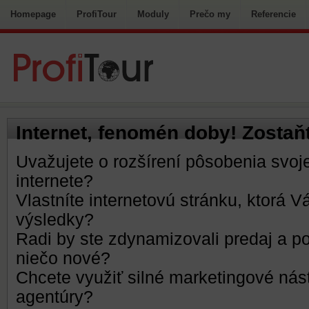
Homepage
ProfiTour
Moduly
Prečo my
Referencie
Internet, fenomén doby! Zostaňt
Uvažujete o rozšírení pôsobenia svoje
internete?
Vlastníte internetovú stránku, ktorá
výsledky?
Radi by ste zdynamizovali predaj a p
niečo nové?
Chcete využiť silné marketingové nást
agentúry?