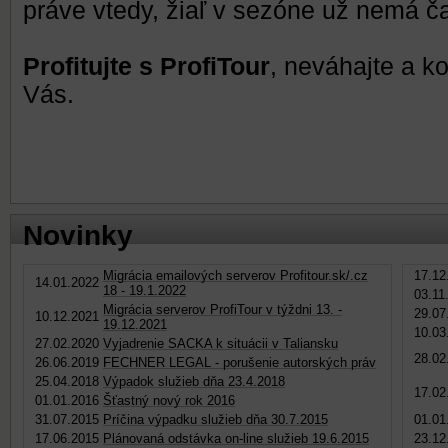
práve vtedy, žiaľ v sezóne už nemá ča
Profitujte s ProfiTour
, neváhajte a ko
Vás.
Novinky
Migrácia emailových serverov Profitour.sk/.cz
17.12
14.01.2022
18 - 19.1.2022
03.11
Migrácia serverov ProfiTour v týždni 13. -
29.07
10.12.2021
19.12.2021
10.03
27.02.2020
Vyjadrenie SACKA k situácii v Taliansku
28.02
26.06.2019
FECHNER LEGAL - porušenie autorských práv
25.04.2018
Výpadok služieb dňa 23.4.2018
17.02
01.01.2016
Šťastný nový rok 2016
31.07.2015
Príčina výpadku služieb dňa 30.7.2015
01.01
17.06.2015
Plánovaná odstávka on-line služieb 19.6.2015
23.12