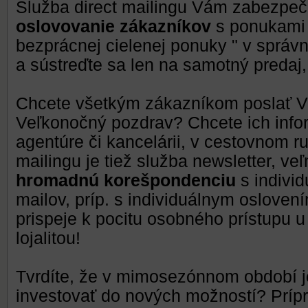
Služba direct mailingu Vám zabezpe
oslovovanie zákazníkov
s ponukami š
bezprácnej cielenej ponuky " v správ
a sústreďte sa len na samotný predaj,
Chcete všetkým zákazníkom poslať Vi
Veľkonočný pozdrav? Chcete ich info
agentúre či kancelárii, v cestovnom
mailingu je tiež služba newsletter, ve
hromadnú korešpondenciu
s indivi
mailov, príp. s individuálnym osloven
prispeje k pocitu osobného prístupu 
lojalitou!
Tvrdíte, že v mimosezónnom období je
investovať do nových možností? Prípr