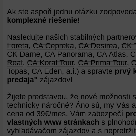
Ak ste aspoň jednu otázku zodpovedal
komplexné riešenie!
Nasledujte našich stabilných partnero
Loreta
,
CA Cepreka
,
CA Desirea
,
CK 
CK Darne
,
CA Panorama
,
CA Atlas
,
C
Real
,
CA Koral Tour
,
CA Prima Tour
,
C
Topas
,
CA Eden
, a.i.) a spravte
prvý 
predaja"
zájazdov!
Žijete predstavou, že nové možnosti 
technicky náročné? Áno sú, my Vás a
cena od 39€/mes. Vám zabezpečí
pr
vlastných www stránkach
s plnohod
vyhľadávačom zájazdov a s nepretržit